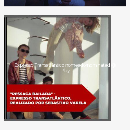
Expresso Transatlântico nomeado/nominated @
Play