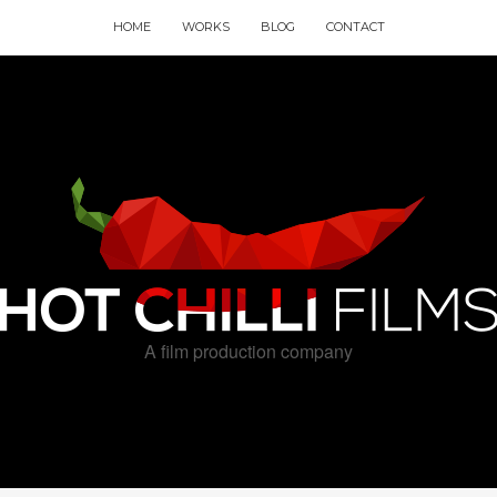
HOME
WORKS
BLOG
CONTACT
A film production company