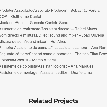
Produtor Associado/Associate Producer – Sebastião Varela
DOP – Guilherme Daniel
Montador/Editor – Gonçalo Castelo Soares
Assistente de realização/Assistant director – Rafael Matos
Som directo e misturas/Direct sound and mixer – João Oliveira
Mistura de som/sound mixer – Rui Aires
Primeiro Assistente de camara/first assistant camera – Ana Ra
Segunda câmara/Second camera operator – Thomas Elliot Bro
Colorista/Colorist – Marco Amaral
Assistente de colorista/Assistant colorist – Ana Marques
Assistente de montagem/assistant editor – Duarte Lima
Related Projects