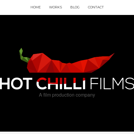
HOME
WORKS
BLOG
CONTACT
A film production company