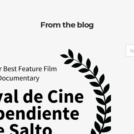
From the blog
Sea
for: