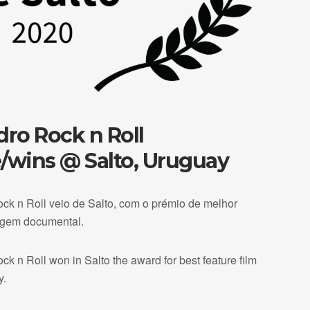
dro Rock n Roll
/wins @ Salto, Uruguay
ck n Roll veio de Salto, com o prémio de melhor
agem documental.
k n Roll won in Salto the award for best feature film
y.