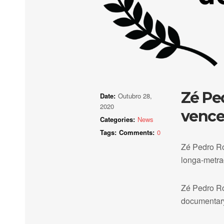
Zé Pe
Date:
Outubro 28,
2020
vence
Categories:
News
Tags:
Comments:
0
Zé Pedro Ro
longa-metr
Zé Pedro Roc
documentar